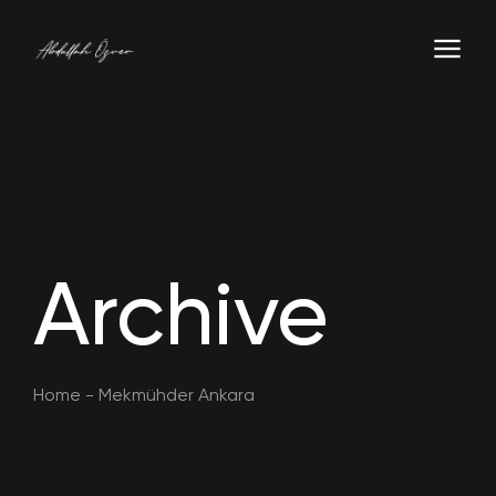
Archive
Home
-
Mekmühder Ankara