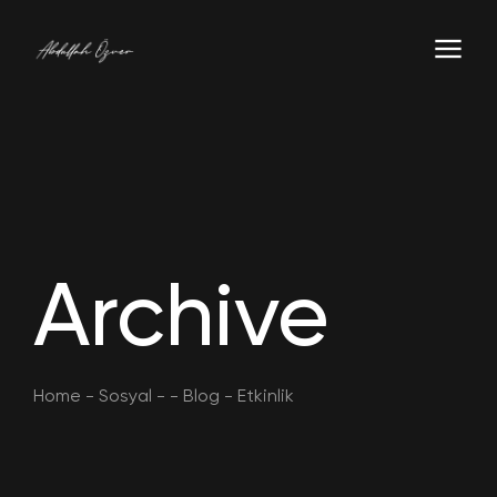
Archive
Home
-
Sosyal
-
-
Blog
-
Etkinlik