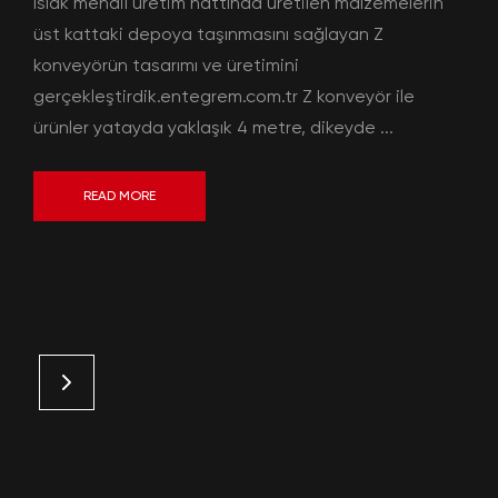
ıslak mendil üretim hattında üretilen malzemelerin
üst kattaki depoya taşınmasını sağlayan Z
konveyörün tasarımı ve üretimini
gerçekleştirdik.entegrem.com.tr Z konveyör ile
ürünler yatayda yaklaşık 4 metre, dikeyde ...
READ MORE