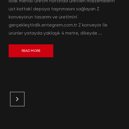
ıslak mendil üretim hattında üretilen malzemelerin
üst kattaki depoya taşınmasını sağlayan Z
konveyörün tasarımı ve üretimini
gerçekleştirdik.entegrem.com.tr Z konveyör ile
ürünler yatayda yaklaşık 4 metre, dikeyde ...
READ MORE